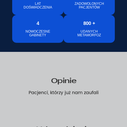
LAT
ZADOWOLONYCH
DOŚWIADCZENIA
PACJENTÓW
4
800 +
NOWOCZESNE
UDANYCH
GABINETY
METAMORFOZ
Opinie
Pacjenci, którzy już nam zaufali