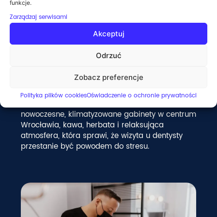
bo jesteśmy pewni jakości swojej pracy.
funkcje.
Zarządzaj serwisami
Raty 0% przez MediRaty
Akceptuj
jeśli po przeglądzie okaże się, że potrzebujesz
Odrzuć
leczenia, możesz je rozłożyć na wygodne raty.
Zobacz preferencje
Komfort i spokój
Polityka plików cookies
Oświadczenie o ochronie prywatności
nowoczesne, klimatyzowane gabinety w centrum
Wrocławia, kawa, herbata i relaksująca
atmosfera, która sprawi, że wizyta u dentysty
przestanie być powodem do stresu.