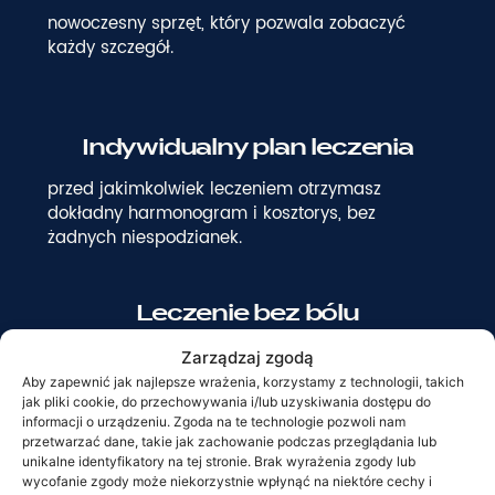
nowoczesny sprzęt, który pozwala zobaczyć
każdy szczegół.
Indywidualny plan leczenia
przed jakimkolwiek leczeniem otrzymasz
dokładny harmonogram i kosztorys, bez
żadnych niespodzianek.
Leczenie bez bólu
stosujemy najnowocześniejsze metody
Zarządzaj zgodą
znieczulenia.
Aby zapewnić jak najlepsze wrażenia, korzystamy z technologii, takich
jak pliki cookie, do przechowywania i/lub uzyskiwania dostępu do
informacji o urządzeniu. Zgoda na te technologie pozwoli nam
przetwarzać dane, takie jak zachowanie podczas przeglądania lub
Gwarancję na wykonane zabiegi
unikalne identyfikatory na tej stronie. Brak wyrażenia zgody lub
wycofanie zgody może niekorzystnie wpłynąć na niektóre cechy i